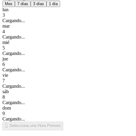
Mes
7 días
3 días
1 día
lun
3
Cargando...
mar
4
Cargando...
mié
5
Cargando...
jue
6
Cargando...
vie
7
Cargando...
sáb
8
Cargando...
dom
9
Cargando...
👆 Selecciona una Hora Primero